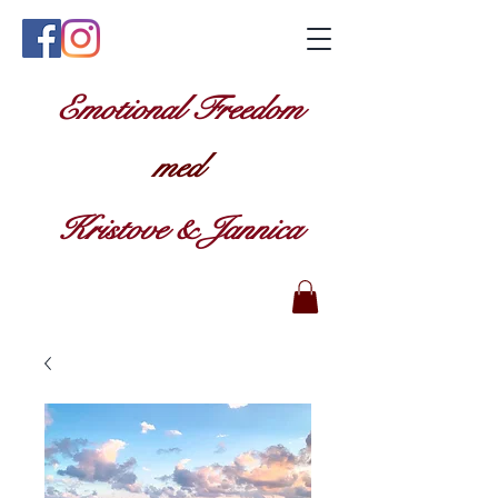
Emotional Freedom
med
Kristove & Jannica