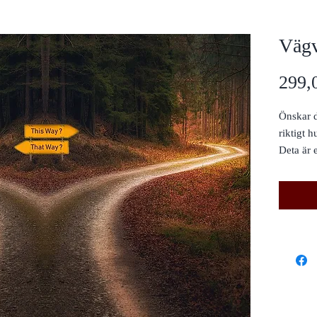
Vägv
299,
Önskar d
riktigt h
Deta är 
det - mo
Om du ha
någon fö
Kanske n
peronlig 
något hel
förändr
Då kan d
tydligar