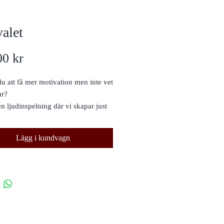
alet
Pris
00 kr
u att få mer motivation men inte vet
ur?
en ljudinspelning där vi skapar just
tivation.
r något du funderingar över,
Lägg i kundvagn
rändring du önskar göra i livet.
ågot gällande kost, motion,
utveckling, relationer, arbete eller
t annat - men inte riktigt gör
ingen?
enna övning vara bra för dig för att
e hitta svaren och skapa motivation