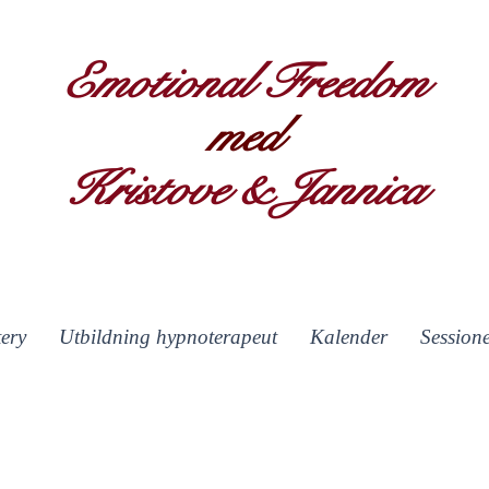
Emotional Freedom
med
Kristove & Jannica
ery
Utbildning hypnoterapeut
Kalender
Session