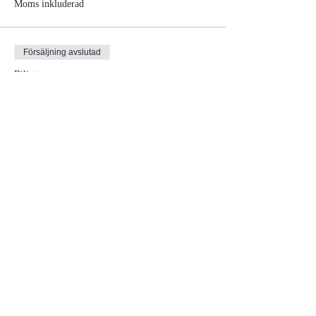
Moms inkluderad
Försäljning avslutad
Biljettyp
Biljettpris företag
Pris
995,00 kr
Moms inkluderad
Dela detta evenemang