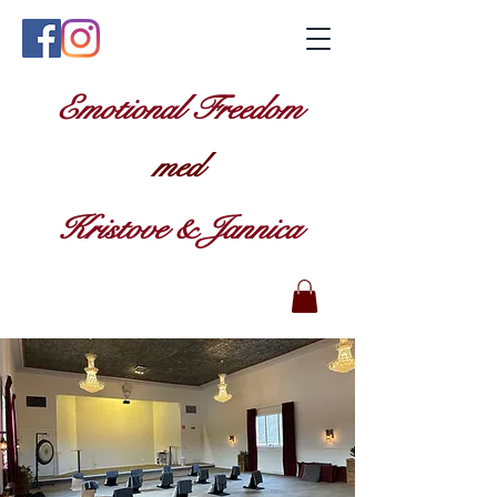
Emotional Freedom
med
Kristove & Jannica