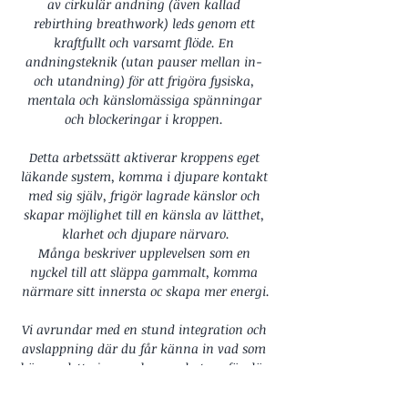
av cirkulär andning (även kallad 
rebirthing breathwork) leds genom ett 
kraftfullt och varsamt flöde. En 
andningsteknik (utan pauser mellan in- 
och utandning) för att frigöra fysiska, 
mentala och känslomässiga spänningar 
och blockeringar i kroppen. 
Detta arbetssätt aktiverar kroppens eget 
läkande system, komma i djupare kontakt 
med sig själv, frigör lagrade känslor och 
skapar möjlighet till en känsla av lätthet, 
klarhet och djupare närvaro.
Många beskriver upplevelsen som en 
nyckel till att släppa gammalt, komma 
närmare sitt innersta oc skapa mer energi.
Vi avrundar med en stund integration och 
avslappning där du får känna in vad som 
känns, detta i en avslappnad atmosfär där 
du tar emot helande ljud.