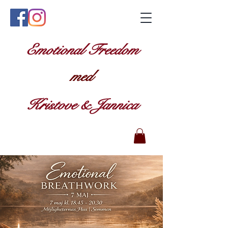
Emotional Freedom
med
Kristove & Jannica