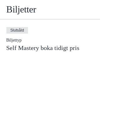
Biljetter
Slutsåld
Biljettyp
Self Mastery boka tidigt pris
Mer information
Pris
4 995,00 kr
Moms inkluderad
Detta evenemang är slutsålt