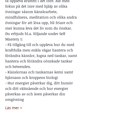
få uppleva kraften i det inre. Allt med 
fokus på det inre med hjälp av olika 
övningar såsom känsloarbete, 
mindfulness, meditation och olika andra 
övningar för att lösa upp, bli friare och 
mer kunna leva det liv som du önskar. 
Du erbjuds bl.a. följande under Self 
Mastery 1:
- Få tillgång till och uppleva hur du med 
kraftfulla men enkla vägar hantera och 
förändra känslor, lugna ned tankar, samt 
hantera och förändra oönskade tankar 
och beteenden.
- Känslornas och tankarnas kemi samt 
hjärnans och kroppens biologi
- Hur energier påverkar dig, ditt humör 
och ditt välmående och hur energier 
påverkas av och även påverkar din 
omgivning
Läs mer >