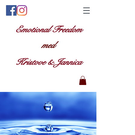
Emotional Freedom
med
Kristove & Jannica