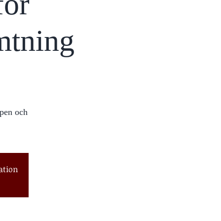
för
mtning
ppen och
ation