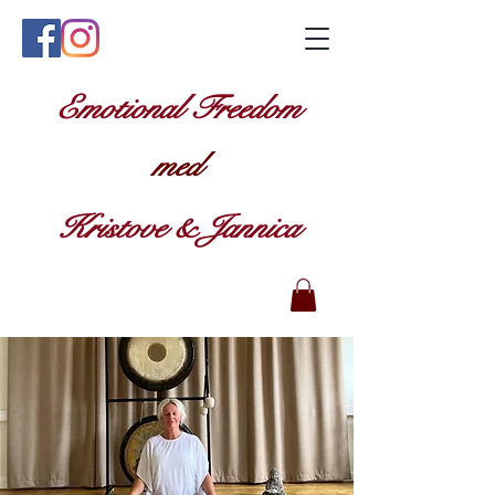
Emotional Freedom
med
Kristove & Jannica