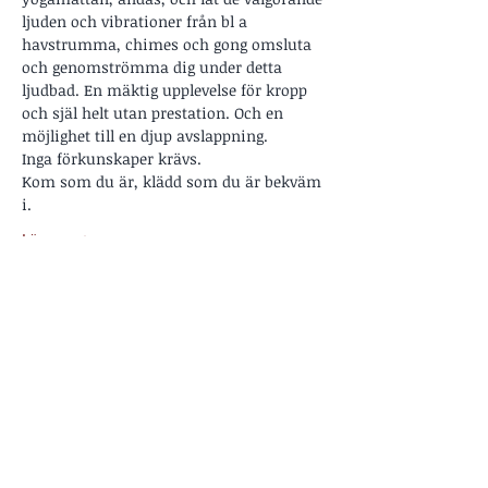
ljuden och vibrationer från bl a 
havstrumma, chimes och gong omsluta 
och genomströmma dig under detta 
ljudbad. En mäktig upplevelse för kropp 
och själ helt utan prestation. Och en 
möjlighet till en djup avslappning. 
Inga förkunskaper krävs.
Kom som du är, klädd som du är bekväm 
i.
Läs mer >
Dela detta evenemang