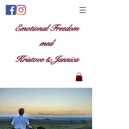
Emotional Freedom
med
Kristove & Jannica