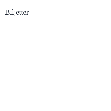
Biljetter
Försäljning avslutad
Biljettyp
Meditation online
Pris
150,00 kr
Moms inkluderad
Dela detta evenemang