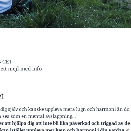
45 CET
u ett mejl med info
t
dig själv och kanske uppleva mera lugn och harmoni än du
 ses som en mental avslappning. .
tt hjälpa dig att inte bli lika påverkad och triggad av d
kan istället uppleva mer lugn och harmoni i din vardag.
Vi