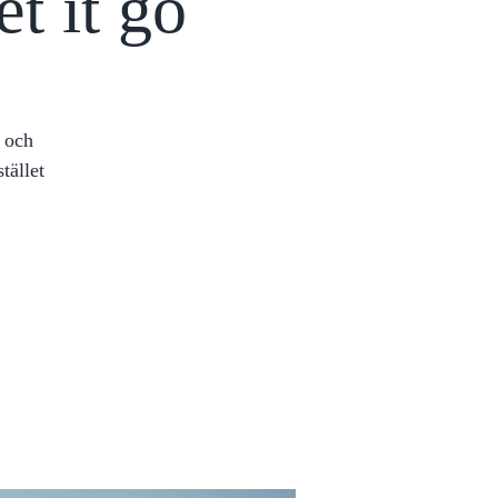
t it go
d och
tället