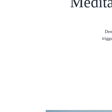
Medita
Denn
trigg