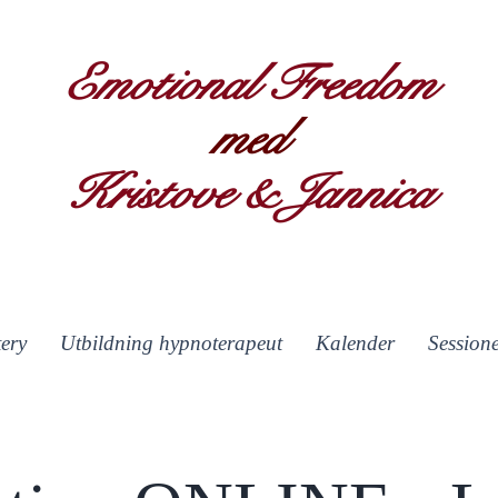
Emotional Freedom
med
Kristove & Jannica
ery
Utbildning hypnoterapeut
Kalender
Session