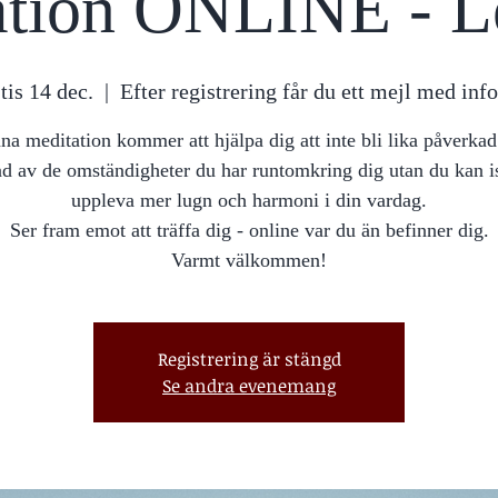
tion ONLINE - Le
tis 14 dec.
  |  
Efter registrering får du ett mejl med info
a meditation kommer att hjälpa dig att inte bli lika påverka
ad av de omständigheter du har runtomkring dig utan du kan is
uppleva mer lugn och harmoni i din vardag.
Ser fram emot att träffa dig - online var du än befinner dig.
Varmt välkommen!
Registrering är stängd
Se andra evenemang