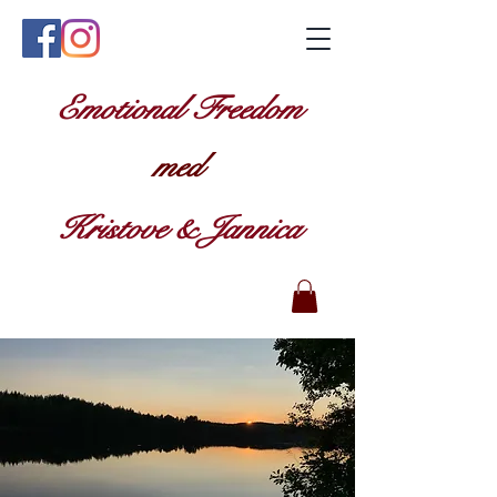
Emotional Freedom
med
Kristove & Jannica