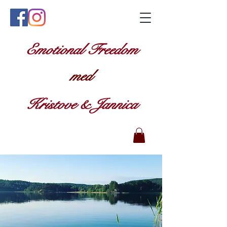
Emotional Freedom
med
Kristove & Jannica