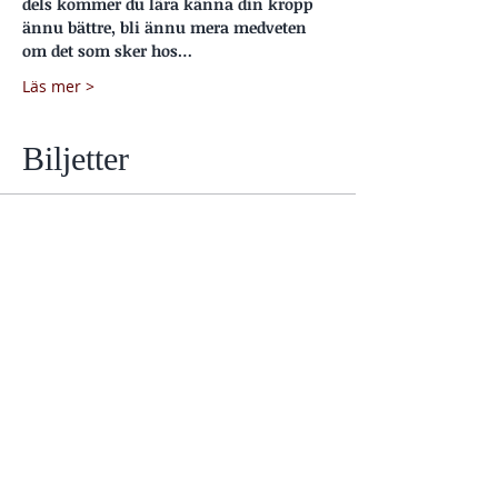
dels kommer du lära känna din kropp 
ännu bättre, bli ännu mera medveten 
om det som sker hos…
Läs mer >
Biljetter
Slutsåld
Biljettyp
Meditation online
Pris
150,00 kr
Moms inkluderad
Detta evenemang är slutsålt