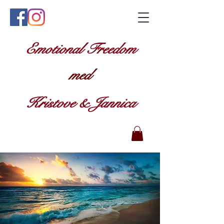
Emotional Freedom
med
Kristove & Jannica