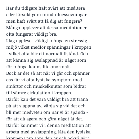
Har du tidigare haft svårt att meditera 
eller försökt göra mindfulnessövningar 
men haft svårt att få dig att fungera?
Många upplever att dessa meditationer 
ofta fungerar väldigt bra.
Idag upplever väldigt många en stressig 
miljö vilket medför spänningar i kroppen 
- vilket ofta blir ett normaltillstånd. Och 
att känna sig avslappnad är något som 
för många känns lite onormalt. 
Dock är det så att när vi går och spänner 
oss får vi ofta fysiska symptom med 
smärtor och muskelknutar som bidrar 
till sämre cirkulation i kroppen. 
Därför kan det vara väldigt bra att träna 
på att slappna av, vänja sig vid det och 
bli mer medveten om när vi är spända - 
för att då agera och göra något åt det. 
Därför kommer vi i denna meditation att 
arbeta med avslappning, låta den fysiska 
kroppen vara som den är och också göra 