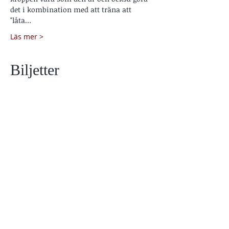
det i kombination med att träna att 
"låta…
Läs mer >
Biljetter
Försäljning avslutad
Biljettyp
Meditation online
Pris
250,00 kr
Moms inkluderad
Dela detta evenemang