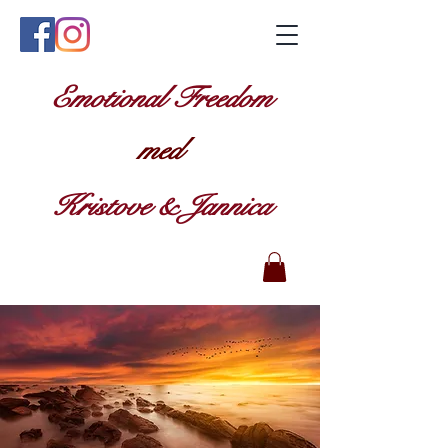
Emotional Freedom
med
Kristove & Jannica