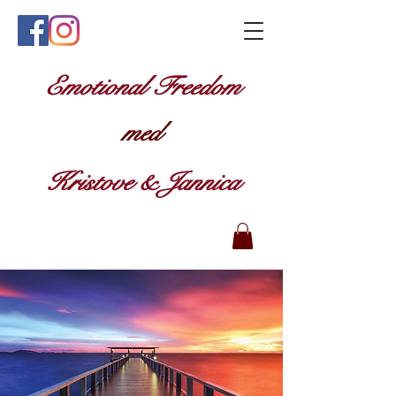
Emotional Freedom
med
Kristove & Jannica