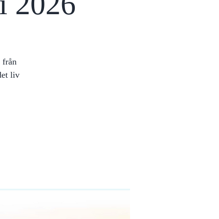
ri 2026
 från
et liv