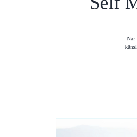
Self M
När 
känsl