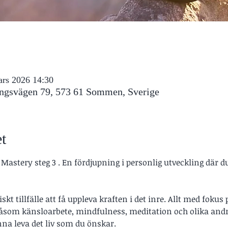
ars 2026 14:30
ngsvägen 79, 573 61 Sommen, Sverige
t
stery steg 3 . En fördjupning i personlig utveckling där du 
skt tillfälle att få uppleva kraften i det inre. Allt med fokus
åsom känsloarbete, mindfulness, meditation och olika andra
nna leva det liv som du önskar.