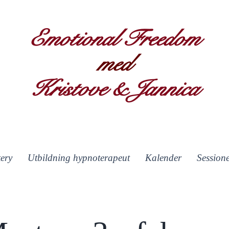
Emotional Freedom
med
Kristove & Jannica
ery
Utbildning hypnoterapeut
Kalender
Session