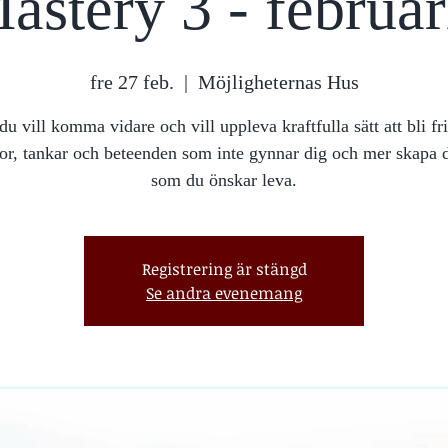
astery 3 - februa
fre 27 feb.
  |  
Möjligheternas Hus
du vill komma vidare och vill uppleva kraftfulla sätt att bli fri
or, tankar och beteenden som inte gynnar dig och mer skapa d
som du önskar leva.
Registrering är stängd
Se andra evenemang