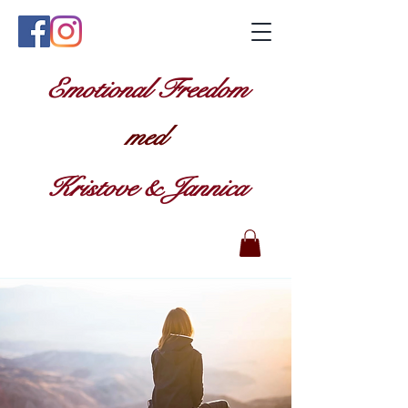
Emotional Freedom
med
Kristove & Jannica