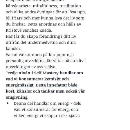
känsloarbete, mindfulness, meditation 
och olika andra övningar för att lösa upp, 
bli friare och mer kunna leva det liv som 
du önskar. Detta anordnas och hålls av 
Kristove Sanchez Rueda.
Här får du skapa förändring i ditt liv 
utifrån det undermedvetna och dina 
känslor.
Varmt välkommen på fördjupning i 
personlig utveckling där vi tar nästa kliv i 
utvecklingen av oss själva.
Tredje nivån i Self Mastery handlar om 
vad vi konsumerar kemiskt och 
energimässigt. Detta innefattar både 
kost, känslor och tankar men också vår 
omgivning.
Denna del handlar om energi - dels 
vad vi konsumerar för energi och 
vilken energi vi skapar i oss själva 
och andra. Några exempel är kost där 
mat är energi vi stoppar i oss. Vi 