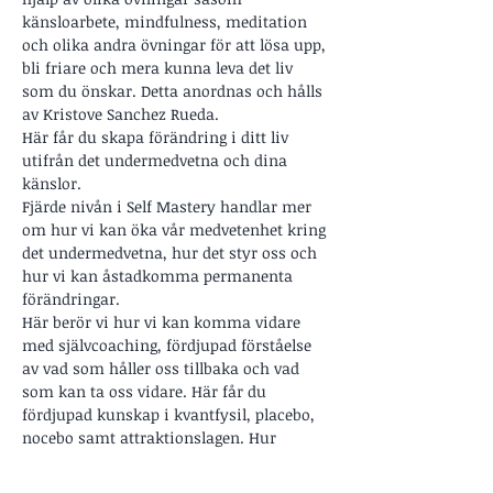
känsloarbete, mindfulness, meditation 
och olika andra övningar för att lösa upp, 
bli friare och mera kunna leva det liv 
som du önskar. Detta anordnas och hålls 
av Kristove Sanchez Rueda.
Här får du skapa förändring i ditt liv 
utifrån det undermedvetna och dina 
känslor.
Fjärde nivån i Self Mastery handlar mer 
om hur vi kan öka vår medvetenhet kring 
det undermedvetna, hur det styr oss och 
hur vi kan åstadkomma permanenta 
förändringar.
Här berör vi hur vi kan komma vidare 
med självcoaching, fördjupad förståelse 
av vad som håller oss tillbaka och vad 
som kan ta oss vidare. Här får du 
fördjupad kunskap i kvantfysil, placebo, 
nocebo samt attraktionslagen. Hur 
fungerar attachment och hur påverkar 
den oss dagligen. Vilken verklighet 