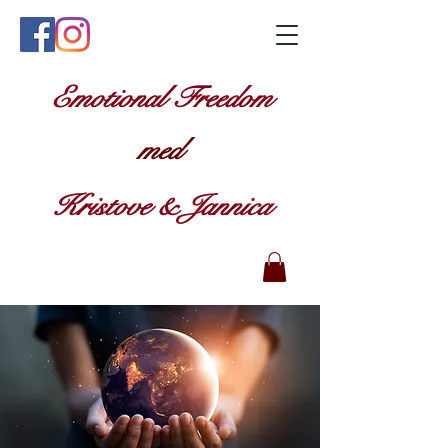
Emotional Freedom
med
Kristove & Jannica