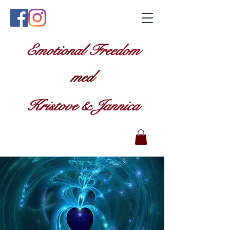
Emotional Freedom
med
Kristove & Jannica