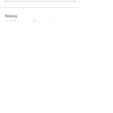
Biljettyp
Self Mastery företagspris
Pris
6 295,00 kr
Moms inkluderad
Antal
Totalt
0,00 kr
Kassa