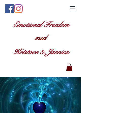
Emotional Freedom
med
Kristove & Jannica