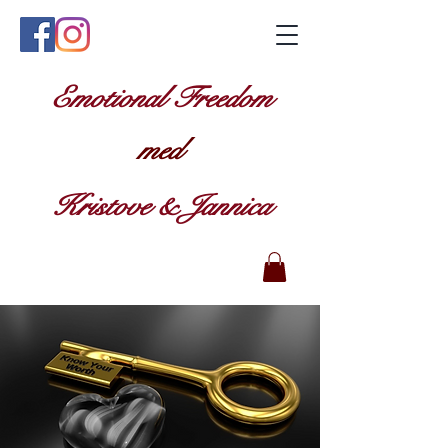
Emotional Freedom
med
Kristove & Jannica