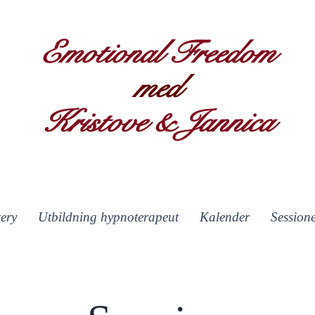
Emotional Freedom
med
Kristove & Jannica
ery
Utbildning hypnoterapeut
Kalender
Session