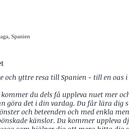
laga, Spanien
t
e och yttre resa till Spanien - till en oas 
 kommer du dels få uppleva nuet mer och
n göra det i din vardag. Du får lära dig 
nster och beteenden och med enkla men 
 oönskade känslor. Du kommer uppleva d
 yoga som hjälper dig att mera hitta dig s