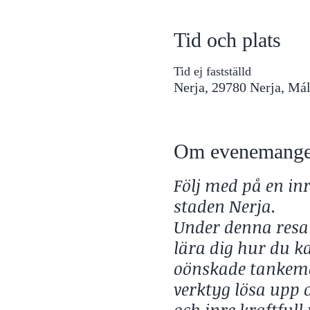
Tid och plats
Tid ej fastställd
Nerja, 29780 Nerja, Má
Om evenemange
Följ med på en inr
staden Nerja.
Under denna resa
lära dig hur du ka
oönskade tankemö
verktyg lösa upp
och inre kraftfull