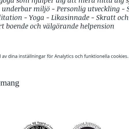
i underbar miljö - Personlig utveckling -
tation - Yoga - Likasinnade - Skratt och
rt boende och välgörande helpension
e och yttre resa till Spanien - till en oas 
 dina inställningar för Analytics och funktionella cookies.
 kommer du dels få uppleva nuet mer och
n göra det i din vardag.
nemang
tt uppleva djupa meditationer och inre
t mera hitta dig själv.