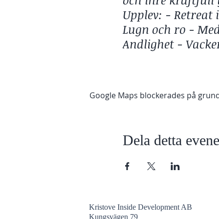
Upplev: - Retreat 
Lugn och ro - Medi
Andlighet - Vacke
Följ med på en inr
Google Maps blockerades på grund av
staden Nerja.
Under denna resa
lära dig hur du ka
Dela detta eve
Du kommer också a
som hjälper dig at
Kristove Inside Development AB
Kungsvägen 79