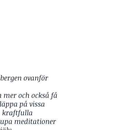
i bergen ovanför
 mer och också få
släppa på vissa
kraftfulla
jupa meditationer
jälv.