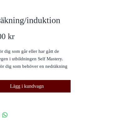
äkning/induktion
Pris
00 kr
ör dig som går eller har gått de
egen i utbildningen Self Mastery.
ör dig som behöver en nedräkning
empelvis "snabbversion på -
se av annan person" eller annan
Lägg i kundvagn
nspelning är inget för- eller
ck utan vi går här rakt på en
n, även kallad nedräkning inför
is en känsloövning, självhypnos
nat kraftfullare verktyg. Så denna