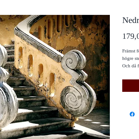
Nedr
179,
Främst f
högre st
Och då f
innan ex
Förlåtel
övning.
I denna i
eftersna
induktio
exempelv
eller an