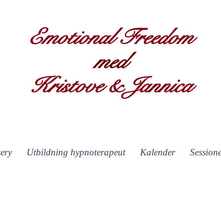
Emotional Freedom
med
Kristove & Jannica
ery
Utbildning hypnoterapeut
Kalender
Session